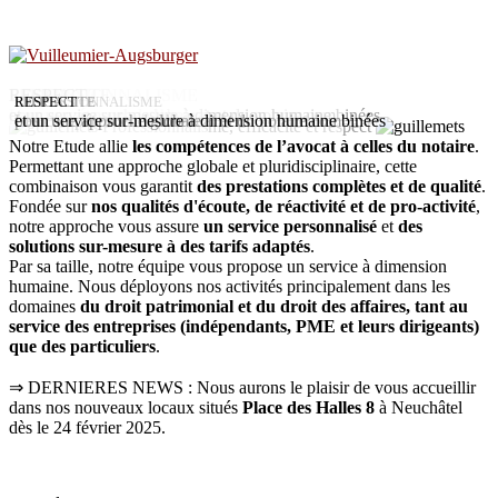
PROFESSIONNALISME
EFFICACITE
RESPECT
ACCUEIL
PROFESSIONNALISME
EFFICACITE
RESPECT
Les compétences de l’avocat et du notaire combinées
pour une approche globale
et un service sur-mesure à dimension humaine
Les compétences de l’avocat et du notaire combinées
pour une approche globale
et un service sur-mesure à dimension humaine
Professionnalisme, efficacité et respect
Notre Etude allie
les compétences de l’avocat à celles du notaire
.
Permettant une approche globale et pluridisciplinaire, cette
combinaison vous garantit
des prestations complètes et de qualité
.
Fondée sur
nos qualités d'écoute, de réactivité et de pro-activité
,
notre approche vous assure
un service personnalisé
et
des
solutions sur-mesure à des tarifs adaptés
.
Par sa taille, notre équipe vous propose un service à dimension
humaine. Nous déployons nos activités principalement dans les
domaines
du droit patrimonial et du droit des affaires, tant au
service des entreprises (indépendants, PME et leurs dirigeants)
que des particuliers
.
⇒ DERNIERES NEWS : Nous aurons le plaisir de vous accueillir
dans nos nouveaux locaux situés
Place des Halles 8
à Neuchâtel
dès le 24 février 2025.