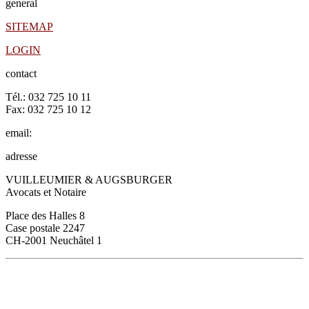
general
SITEMAP
LOGIN
contact
Tél.: 032 725 10 11
Fax: 032 725 10 12
email:
contact@valegal.ch
adresse
VUILLEUMIER & AUGSBURGER
Avocats et Notaire
Place des Halles 8
Case postale 2247
CH-2001 Neuchâtel 1
© Vuilleumier-Augsburger 2026
web & design: www.idoweb.ch